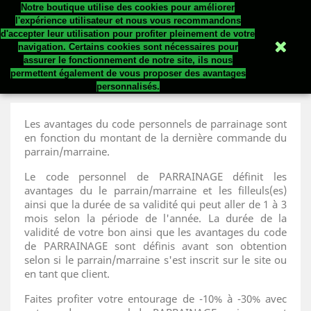
Notre boutique utilise des cookies pour améliorer


l'expérience utilisateur et nous vous recommandons
d'accepter leur utilisation pour profiter pleinement de votre
navigation. Certains cookies sont nécessaires pour
assurer le fonctionnement de notre site, ils nous
Parrainage
permettent également de vous proposer des avantages
personnalisés.
Les avantages du code personnels de parrainage sont
en fonction du montant de la dernière commande du
parrain/marraine.
Le code personnel de PARRAINAGE définit les
avantages du le parrain/marraine et les filleuls(es)
ainsi que la durée de sa validité qui peut aller de 1 à 3
mois selon la période de l'année. La durée de la
validité de votre bon ainsi que les avantages du code
de PARRAINAGE sont définis avant son obtention
selon si le parrain/marraine s'est inscrit sur le site ou
en tant que client.
Faites profiter votre entourage de -10% à -30% avec