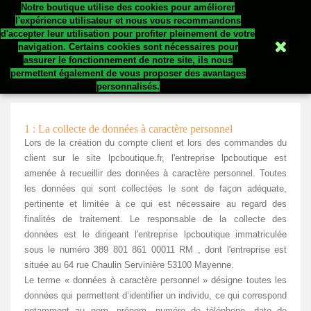
Notre boutique utilise des cookies pour améliorer


l'expérience utilisateur et nous vous recommandons
d'accepter leur utilisation pour profiter pleinement de votre
navigation. Certains cookies sont nécessaires pour
assurer le fonctionnement de notre site, ils nous
Politique de confidentialité
permettent également de vous proposer des avantages
personnalisés.
1 : La collecte de données à caractère personnel
Lors de la création du compte client et lors des commandes du
client sur le site lpcboutique.fr, l'entreprise lpcboutique est
amenée à recueillir des données à caractère personnel. Toutes
les données qui sont collectées le sont de façon adéquate,
pertinente et limitée à ce qui est nécessaire au regard des
finalités de traitement. Le responsable de la collecte des
données est le dirigeant l'entreprise lpcboutique immatriculée
sous le numéro 389 801 861 00011 RM , dont l'entreprise est
située au 64 rue Chaulin Servinière 53100 Mayenne.
Le terme « données à caractère personnel » désigne toutes les
données qui permettent d’identifier un individu, ce qui correspond
notamment au nom, prénom, numéro de téléphone, date de