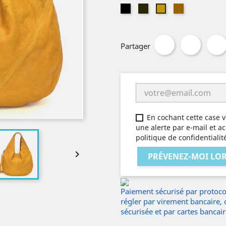
noir
kaki
caramel
moutarde
Partager
En cochant cette case v
une alerte par e-mail et ac
politique de confidentiali

PRÉVENEZ-MOI LOR
Paiement sécurisé par protocol
régler par virement bancaire,
sécurisée et par cartes bancai