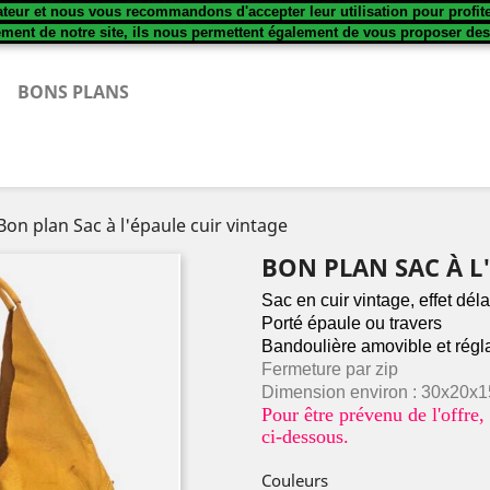
sateur et nous vous recommandons d'accepter leur utilisation pour profit
ement de notre site, ils nous permettent également de vous proposer de
BONS PLANS
Bon plan Sac à l'épaule cuir vintage
BON PLAN SAC À L
Sac en cuir vintage, effet dél
Porté épaule ou travers
Bandoulière amovible et régl
Fermeture par zip
D
imension environ : 30x20x
Pour être prévenu de l'offr
ci-dessous.
Couleurs