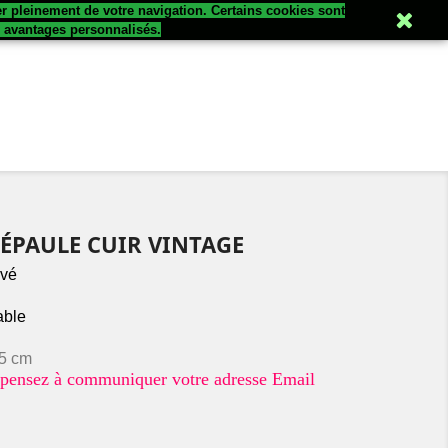
er pleinement de votre navigation. Certains cookies sont

Connexion
s avantages personnalisés.
'ÉPAULE CUIR VINTAGE
avé
able
15 cm
e, pensez à communiquer votre adresse Email