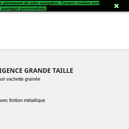
er pleinement de votre navigation. Certains cookies sont

Connexion
s avantages personnalisés.
IGENCE GRANDE TAILLE
uir vachette grainée
vec finition métallique