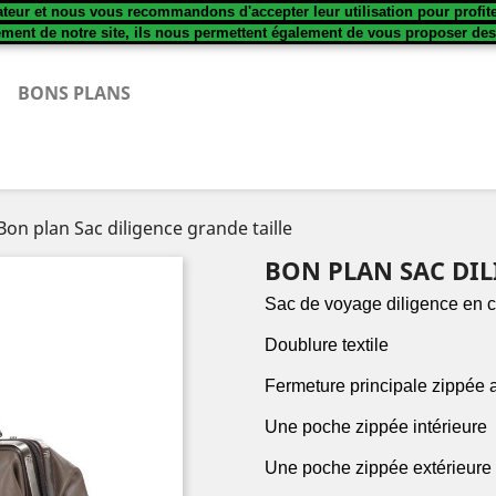
sateur et nous vous recommandons d'accepter leur utilisation pour profit
ement de notre site, ils nous permettent également de vous proposer de
BONS PLANS
Bon plan Sac diligence grande taille
BON PLAN SAC DIL
Sac de voyage diligence en c
Doublure textile
Fermeture principale zippée a
Une poche zippée intérieure
Une poche zippée extérieure