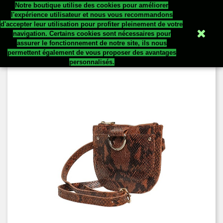
Notre boutique utilise des cookies pour améliorer


l'expérience utilisateur et nous vous recommandons
d'accepter leur utilisation pour profiter pleinement de votre
navigation. Certains cookies sont nécessaires pour
assurer le fonctionnement de notre site, ils nous
permettent également de vous proposer des avantages
personnalisés.