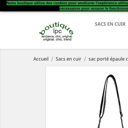
Notre boutique utilise des cookies pour améliorer l'expérience utili
Appelez-nous :
+33782880220
nécessaires pour assurer le fonctionn
SACS EN CUIR
Accueil
Sacs en cuir
sac porté épaule c