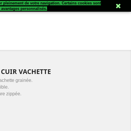
er pleinement de votre navigation. Certains cookies sont

Connexion
s avantages personnalisés.
 CUIR VACHETTE
achette grainée.
ible.
ure zippée.