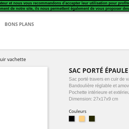
sateur et nous vous recommandons d'accepter leur utilisation pour profit
ement de notre site, ils nous permettent également de vous proposer de
BONS PLANS
uir vachette
SAC PORTÉ ÉPAULE
Sac porté travers en cuir de v
Bandoulière réglable et amov
Pochette intérieure et extérie
Dimension: 27x17x9 cm
Couleurs
beige
kaki
noir