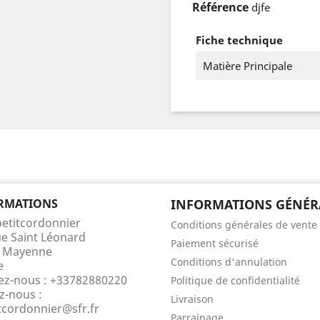
Référence
djfe
Fiche technique
Matière Principale
RMATIONS
INFORMATIONS GÉNÉR
petitcordonnier
Conditions générales de vente
ue Saint Léonard
Paiement sécurisé
 Mayenne
Conditions d'annulation
e
ez-nous :
+33782880220
Politique de confidentialité
z-nous :
Livraison
itcordonnier@sfr.fr
Parrainage