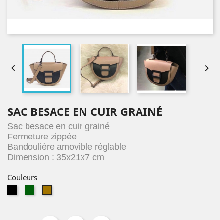


SAC BESACE EN CUIR GRAINÉ
Sac besace en cuir grainé
Fermeture zippée
Bandoulière amovible réglable
Dimension : 35x21x7 cm
Couleurs
noir
vert
taupe
z