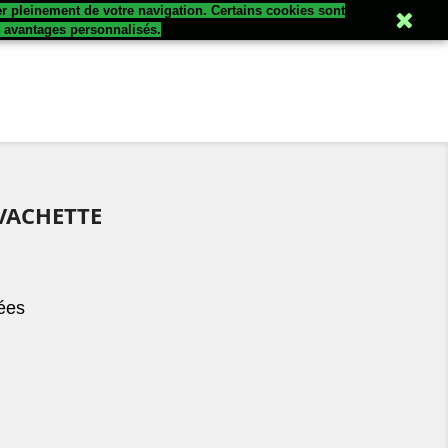
er pleinement de votre navigation. Certains cookies sont

Connexion
s avantages personnalisés.
 VACHETTE
ées