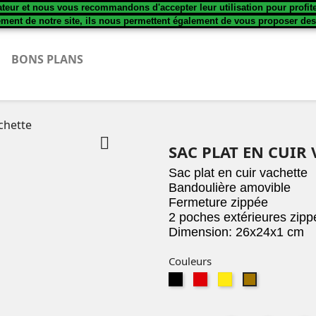
sateur et nous vous recommandons d'accepter leur utilisation pour profit
ement de notre site, ils nous permettent également de vous proposer de
BONS PLANS
achette

SAC PLAT EN CUIR
Sac plat en cuir vachette
Bandoulière amovible
Fermeture zippée
2 poches extérieures zipp
Dimension: 26x24x1 cm
Couleurs
noir
rouge
jaune
taupe
z