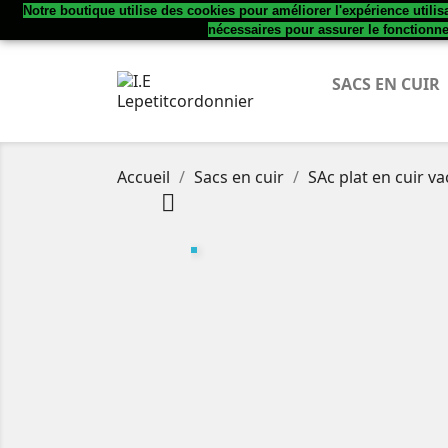
Notre boutique utilise des cookies pour améliorer l'expérience utili
Appelez-nous :
+33782880220
nécessaires pour assurer le fonctionn
SACS EN CUIR
Accueil
Sacs en cuir
SAc plat en cuir v
