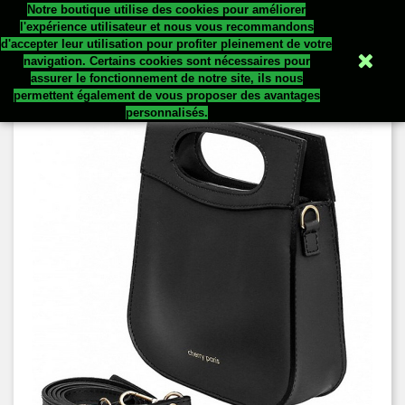
Notre boutique utilise des cookies pour améliorer


l'expérience utilisateur et nous vous recommandons
d'accepter leur utilisation pour profiter pleinement de votre
navigation. Certains cookies sont nécessaires pour
assurer le fonctionnement de notre site, ils nous
permettent également de vous proposer des avantages
personnalisés.