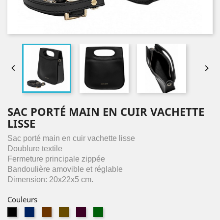


SAC PORTÉ MAIN EN CUIR VACHETTE
LISSE
Sac porté main en cuir vachette lisse
Doublure t
extile
Fermeture principale zippée
Bandoulière amovible et réglable
Dimension: 20x22x5 cm.
Couleurs
bleu
marron
camel
bordeaux
vert
noir